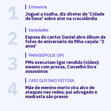
1
Entrevista
Joguei a toalha, diz diretor de 'Cidade
de Deus' sobre ator na cracolândia
2
Variedades
Esposa do cantor Daniel abre álbum de
fotos do aniversário da filha caçula: '2
anos'
3
PARAISÓPOLIS (SP)
PMs executam Igor rendido (vídeo);
mesmo com provas, Conselho livra
assassinos
4
CASO GUSTAVO FEITOSA
Mãe de menino morto vira alvo de
ataques nas redes; pai advogado e
madrasta são presos