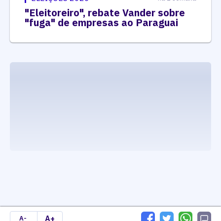
"Eleitoreiro", rebate Vander sobre
"fuga" de empresas ao Paraguai
executando carrega_noticias_json()
A+
A-