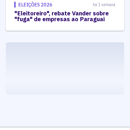
ELEIÇÕES 2026
há 1 semana
"Eleitoreiro", rebate Vander sobre
"fuga" de empresas ao Paraguai
executando carrega_noticias_json()