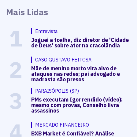
Mais Lidas
1
Entrevista
Joguei a toalha, diz diretor de 'Cidade
de Deus' sobre ator na cracolândia
2
CASO GUSTAVO FEITOSA
Mãe de menino morto vira alvo de
ataques nas redes; pai advogado e
madrasta são presos
3
PARAISÓPOLIS (SP)
PMs executam Igor rendido (vídeo);
mesmo com provas, Conselho livra
assassinos
4
MERCADO FINANCEIRO
BXB Market é Confiável? Análise