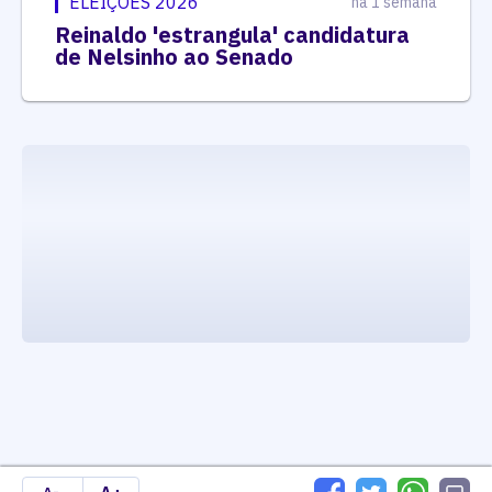
ELEIÇÕES 2026
há 1 semana
Reinaldo 'estrangula' candidatura
de Nelsinho ao Senado
executando carrega_noticias_json()