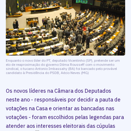
Enquanto o novo líder do PT, deputado Vicentinho (SP), pretende ser um
elo de reaproximação do governo Dilma Rousseff com o movimento
sindical, o tucano Antonio Imbassahy (BA) foi bancado pelo provável
candidato à Presidência do PSDB, Aécio Neves (MG)
Os novos líderes na Câmara dos Deputados
neste ano - responsáveis por decidir a pauta de
votações na Casa e orientar as bancadas nas
votações - foram escolhidos pelas legendas para
atender aos interesses eleitorais das cúpulas