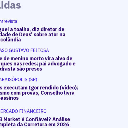
Lidas
ntrevista
uei a toalha, diz diretor de
dade de Deus' sobre ator na
acolândia
ASO GUSTAVO FEITOSA
e de menino morto vira alvo de
aques nas redes; pai advogado e
drasta são presos
ARAISÓPOLIS (SP)
s executam Igor rendido (vídeo);
smo com provas, Conselho livra
sassinos
ERCADO FINANCEIRO
B Market é Confiável? Análise
mpleta da Corretora em 2026