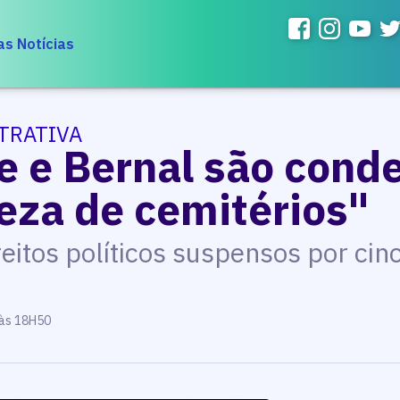
as Notícias
TRATIVA
te e Bernal são cond
eza de cemitérios"
reitos políticos suspensos por cin
 às 18H50