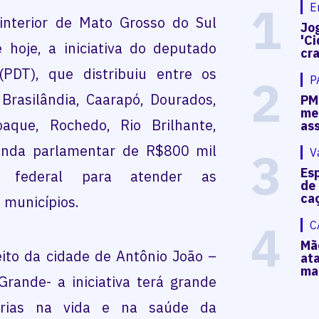
1
E
interior de Mato Grosso do Sul
Jog
'Ci
oje, a iniciativa do deputado
cr
PDT), que distribuiu entre os
2
P
Brasilândia, Caarapó, Dourados,
PM
me
oaque, Rochedo, Rio Brilhante,
as
menda parlamentar de R$800 mil
3
V
Es
o federal para atender as
de 
caç
 municípios.
4
C
Mã
eito da cidade de Antônio João –
at
ma
ande- a iniciativa terá grande
orias na vida e na saúde da