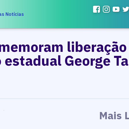
as Notícias
omemoram liberaçã
 estadual George T
Mais 