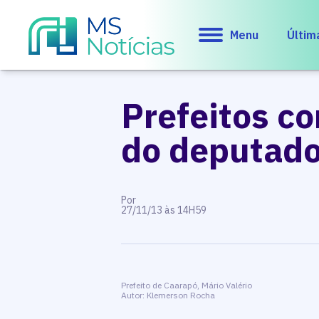
Menu
Últim
Prefeitos c
do deputado
Por
27/11/13 às 14H59
Prefeito de Caarapó, Mário Valério
Autor: Klemerson Rocha