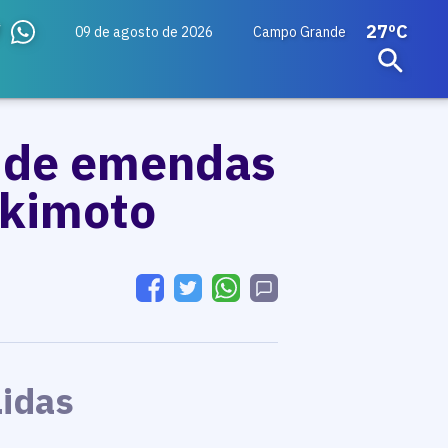
27ºC
09 de agosto de 2026
Campo Grande
o de emendas
akimoto
Lidas