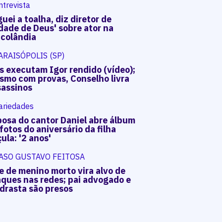
ntrevista
uei a toalha, diz diretor de
dade de Deus' sobre ator na
acolândia
ARAISÓPOLIS (SP)
s executam Igor rendido (vídeo);
smo com provas, Conselho livra
sassinos
ariedades
posa do cantor Daniel abre álbum
fotos do aniversário da filha
ula: '2 anos'
ASO GUSTAVO FEITOSA
e de menino morto vira alvo de
aques nas redes; pai advogado e
drasta são presos