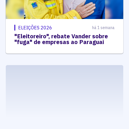
ELEIÇÕES 2026
há 1 semana
"Eleitoreiro", rebate Vander sobre
"fuga" de empresas ao Paraguai
executando carrega_noticias_json()