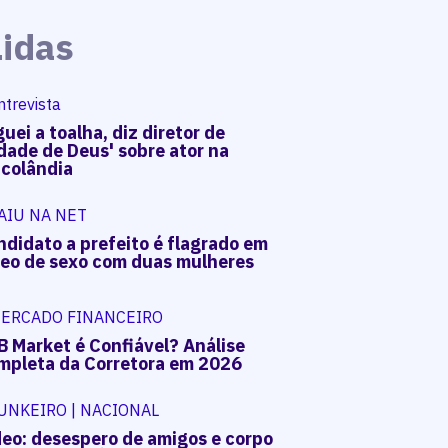
Lidas
ntrevista
uei a toalha, diz diretor de
dade de Deus' sobre ator na
acolândia
AIU NA NET
ndidato a prefeito é flagrado em
deo de sexo com duas mulheres
ERCADO FINANCEIRO
B Market é Confiável? Análise
mpleta da Corretora em 2026
UNKEIRO | NACIONAL
deo: desespero de amigos e corpo