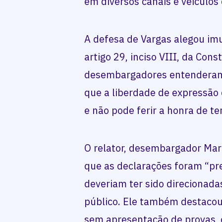
em diversos canais e veículos
A defesa de Vargas alegou im
artigo 29, inciso VIII, da Cons
desembargadores entenderam 
que a liberdade de expressão
e não pode ferir a honra de te
O relator, desembargador Mar
que as declarações foram “pr
deveriam ter sido direcionadas
público. Ele também destacou
sem apresentação de provas, 