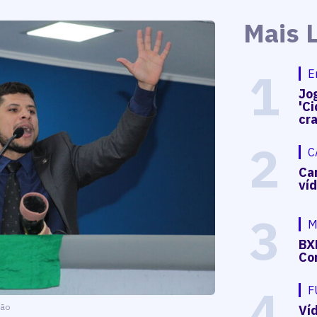
Mais 
1
E
Jog
'Ci
cr
2
C
Ca
ví
3
M
BX
Co
4
F
ção
Ví