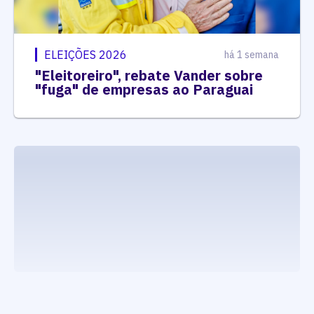
ELEIÇÕES 2026
há 1 semana
"Eleitoreiro", rebate Vander sobre
"fuga" de empresas ao Paraguai
executando carrega_noticias_json()