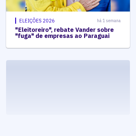
ELEIÇÕES 2026
há 1 semana
"Eleitoreiro", rebate Vander sobre
"fuga" de empresas ao Paraguai
executando carrega_noticias_json()