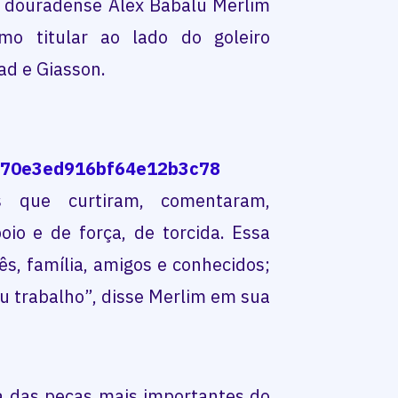
a douradense Alex Babalu Merlim
o titular ao lado do goleiro
ad e Giasson.
s que curtiram, comentaram,
o e de força, de torcida. Essa
ês, família, amigos e conhecidos;
 trabalho”, disse Merlim em sua
a das peças mais importantes do