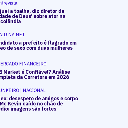
ntrevista
uei a toalha, diz diretor de
dade de Deus' sobre ator na
acolândia
AIU NA NET
ndidato a prefeito é flagrado em
deo de sexo com duas mulheres
ERCADO FINANCEIRO
B Market é Confiável? Análise
mpleta da Corretora em 2026
UNKEIRO | NACIONAL
deo: desespero de amigos e corpo
 Mc Kevin caído no chão de
dio; imagens são fortes