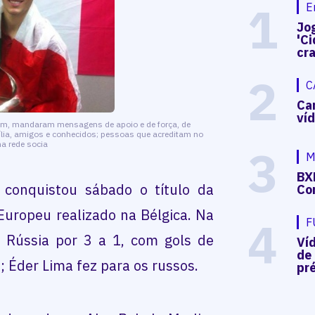
1
E
Jog
'Ci
cr
2
C
Ca
ví
am, mandaram mensagens de apoio e de força, de
mília, amigos e conhecidos; pessoas que acreditam no
a rede socia
3
M
BX
l conquistou sábado o título da
Co
uropeu realizado na Bélgica. Na
4
F
a Rússia por 3 a 1, com gols de
Ví
de
; Éder Lima fez para os russos.
pré