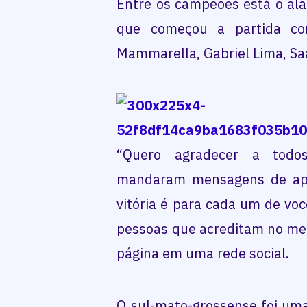
Entre os campeões está o al
que começou a partida com
Mammarella, Gabriel Lima, Sa
“Quero agradecer a todo
mandaram mensagens de apoi
vitória é para cada um de voc
pessoas que acreditam no meu
página em uma rede social.
O sul-mato-grossense foi um