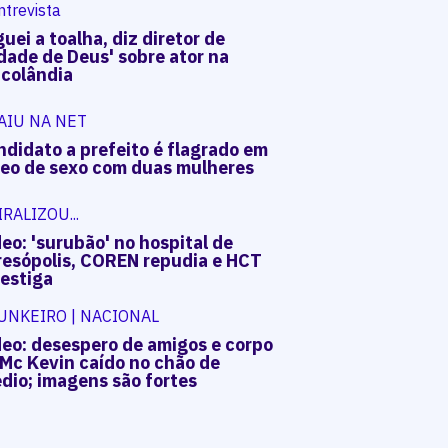
ntrevista
uei a toalha, diz diretor de
dade de Deus' sobre ator na
acolândia
AIU NA NET
ndidato a prefeito é flagrado em
deo de sexo com duas mulheres
IRALIZOU...
eo: 'surubão' no hospital de
resópolis, COREN repudia e HCT
vestiga
UNKEIRO | NACIONAL
deo: desespero de amigos e corpo
 Mc Kevin caído no chão de
dio; imagens são fortes