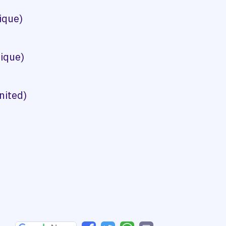
ique)
ique)
nited)