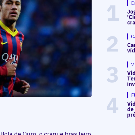
1
E
Jog
'Ci
cr
2
C
Ca
ví
3
V
Víd
Te
in
4
F
Ví
de
pré
Bola de Ouro, o craque brasileiro