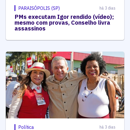
PARAISÓPOLIS (SP)
há 3 dias
PMs executam Igor rendido (vídeo);
mesmo com provas, Conselho livra
assassinos
Política
há 3 dias