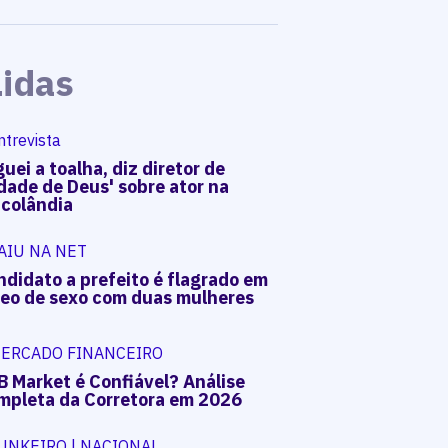
Lidas
ntrevista
uei a toalha, diz diretor de
dade de Deus' sobre ator na
acolândia
AIU NA NET
ndidato a prefeito é flagrado em
deo de sexo com duas mulheres
ERCADO FINANCEIRO
B Market é Confiável? Análise
mpleta da Corretora em 2026
UNKEIRO | NACIONAL