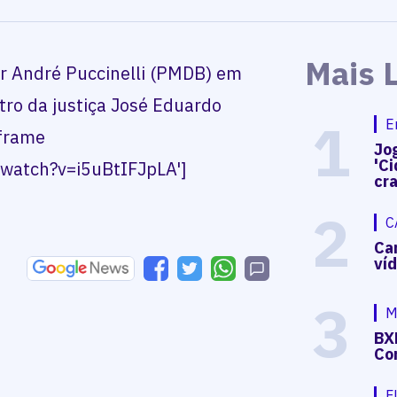
Mais 
or André Puccinelli (PMDB) em
tro da justiça José Eduardo
1
E
yframe
Jog
'Ci
/watch?v=i5uBtIFJpLA']
cr
2
C
Ca
ví
3
M
BX
Co
F