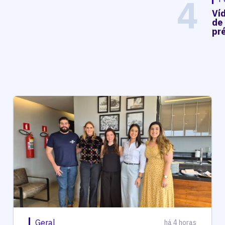
4
Ví
de
pré
Geral
há 4 horas