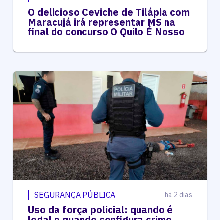
O delicioso Ceviche de Tilápia com
Maracujá irá representar MS na
final do concurso O Quilo É Nosso
SEGURANÇA PÚBLICA
há 2 dias
Uso da força policial: quando é
legal e quando configura crime