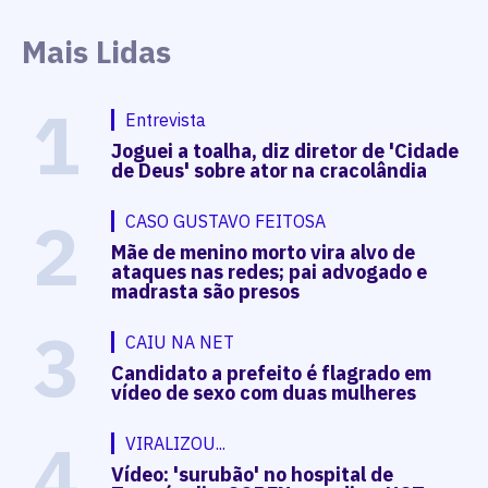
Mais Lidas
1
Entrevista
Joguei a toalha, diz diretor de 'Cidade
de Deus' sobre ator na cracolândia
2
CASO GUSTAVO FEITOSA
Mãe de menino morto vira alvo de
ataques nas redes; pai advogado e
madrasta são presos
3
CAIU NA NET
Candidato a prefeito é flagrado em
vídeo de sexo com duas mulheres
4
VIRALIZOU...
Vídeo: 'surubão' no hospital de