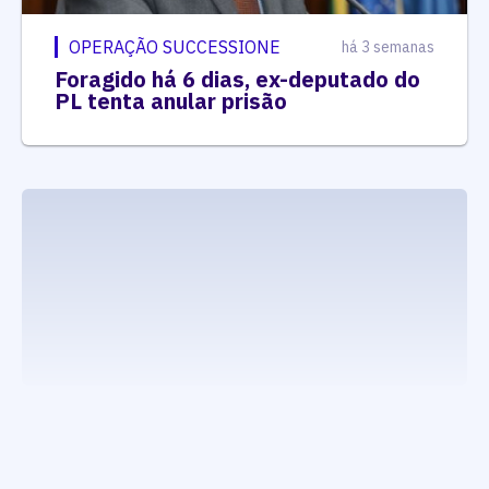
OPERAÇÃO SUCCESSIONE
há 3 semanas
Foragido há 6 dias, ex-deputado do
PL tenta anular prisão
executando carrega_noticias_json()