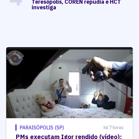
Teresópolis, COREN repudia e HCT
investiga
PARAISÓPOLIS (SP)
há 7 horas
PMs executam Igor rendido (vídeo);