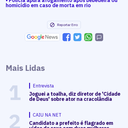
• Polícia apura afogamento após bebedeira ou
homicídio em caso de morta em rio
Reportar Erro
Mais Lidas
1
Entrevista
Joguei a toalha, diz diretor de 'Cidade
de Deus' sobre ator na cracolândia
2
CAIU NA NET
Candidato a prefeito é flagrado em