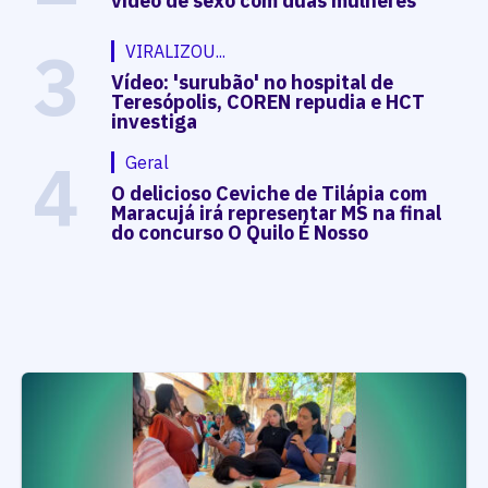
vídeo de sexo com duas mulheres
3
VIRALIZOU...
Vídeo: 'surubão' no hospital de
Teresópolis, COREN repudia e HCT
investiga
4
Geral
O delicioso Ceviche de Tilápia com
Maracujá irá representar MS na final
do concurso O Quilo É Nosso