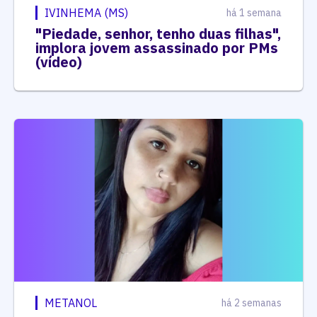
IVINHEMA (MS)
há 1 semana
"Piedade, senhor, tenho duas filhas",
implora jovem assassinado por PMs
(vídeo)
METANOL
há 2 semanas