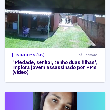
IVINHEMA (MS)
há 1 semana
"Piedade, senhor, tenho duas filhas",
implora jovem assassinado por PMs
(vídeo)