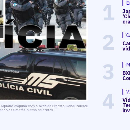
1
E
Jog
'Ci
cr
2
C
Ca
ví
3
M
BX
Co
4
V
Víd
Te
 Aquário esquina com a avenida Ernesto Geisel causou
in
ndo assim três outros acidentes.