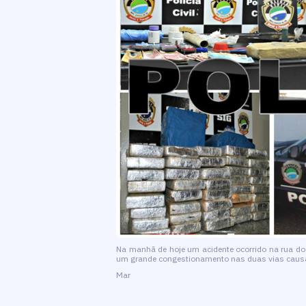
Na manhã de hoje um acidente ocorrido na rua do
um grande congestionamento nas duas vias causa
Mar