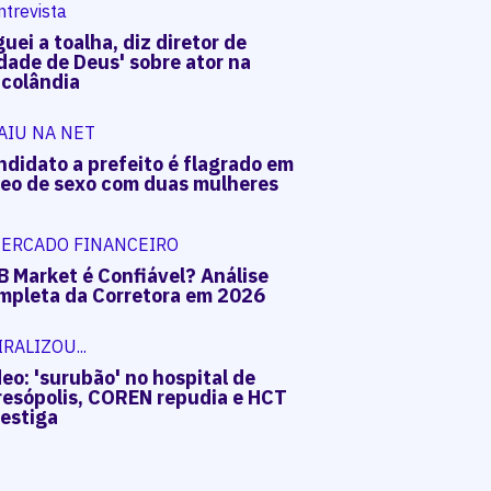
ntrevista
uei a toalha, diz diretor de
dade de Deus' sobre ator na
acolândia
AIU NA NET
ndidato a prefeito é flagrado em
deo de sexo com duas mulheres
ERCADO FINANCEIRO
B Market é Confiável? Análise
mpleta da Corretora em 2026
IRALIZOU...
eo: 'surubão' no hospital de
resópolis, COREN repudia e HCT
vestiga