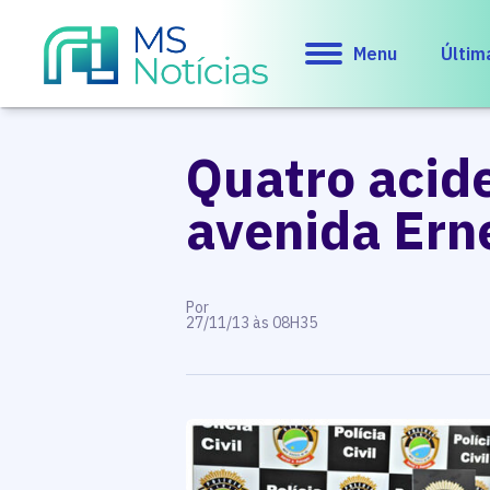
Menu
Últim
Quatro acid
avenida Ern
Por
27/11/13 às 08H35