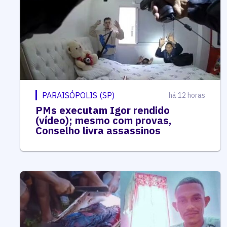
PARAISÓPOLIS (SP)
há 12 horas
PMs executam Igor rendido
(vídeo); mesmo com provas,
Conselho livra assassinos