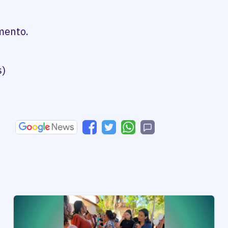
mento.
s)