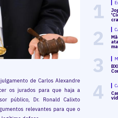
1
E
Jog
'Ci
cr
2
C
Mã
at
ma
3
M
BX
Co
julgamento de Carlos Alexandre
4
C
cer os jurados para que haja a
Ca
ví
or público, Dr. Ronald Calixto
rgumentos relevantes para que o