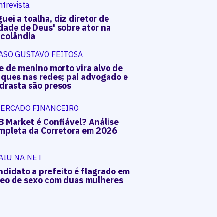
ntrevista
uei a toalha, diz diretor de
dade de Deus' sobre ator na
acolândia
ASO GUSTAVO FEITOSA
e de menino morto vira alvo de
aques nas redes; pai advogado e
drasta são presos
ERCADO FINANCEIRO
B Market é Confiável? Análise
mpleta da Corretora em 2026
AIU NA NET
ndidato a prefeito é flagrado em
deo de sexo com duas mulheres