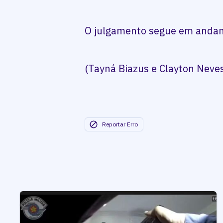
O julgamento segue em anda
(Tayná Biazus e Clayton Neve
Reportar Erro