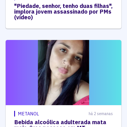
"Piedade, senhor, tenho duas filhas",
implora jovem assassinado por PMs
(vídeo)
METANOL
há 2 semanas
Bebida alcoólica adulterada mata