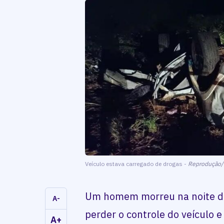
Veículo estava carregado de drogas -
Reprodução
Um homem morreu na noite de 
A-
perder o controle do veículo 
A+