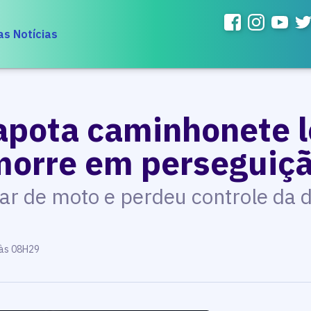
as Notícias
capota caminhonete 
orre em perseguiç
r de moto e perdeu controle da d
 às 08H29