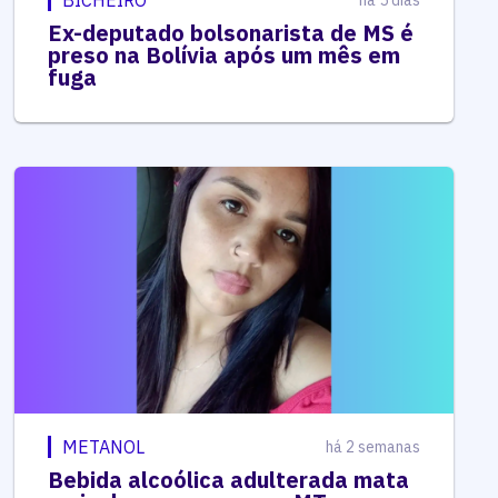
BICHEIRO
há 5 dias
Ex-deputado bolsonarista de MS é
preso na Bolívia após um mês em
fuga
METANOL
há 2 semanas
Bebida alcoólica adulterada mata