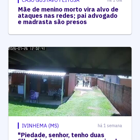
CASO GUSTAVO FEITOSA
há 1 dia
Mãe de menino morto vira alvo de
ataques nas redes; pai advogado
e madrasta são presos
IVINHEMA (MS)
há 1 semana
"Piedade, senhor, tenho duas