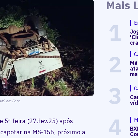
Mais 
1
E
Jog
'Ci
cr
2
C
Mã
at
ma
3
C
Ca
/MS em Foco
ví
4
M
5ª feira (27.fev.25) após
BX
e capotar na MS-156, próximo a
Co