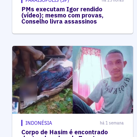
PARAISÓPOLIS (SP)
há 23 horas
PMs executam Igor rendido
(vídeo); mesmo com provas,
Conselho livra assassinos
INDONÉSIA
há 1 semana
Corpo de Hasim é encontrado