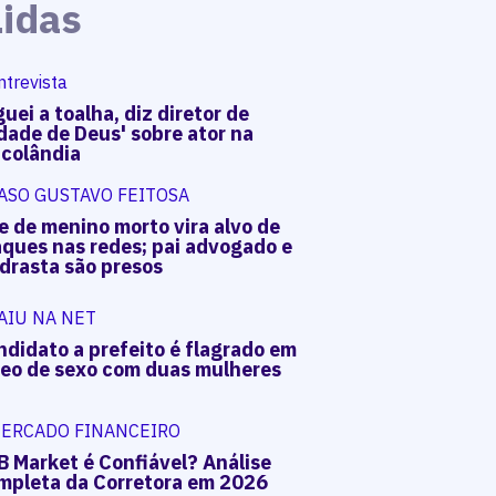
Lidas
ntrevista
uei a toalha, diz diretor de
dade de Deus' sobre ator na
acolândia
ASO GUSTAVO FEITOSA
e de menino morto vira alvo de
aques nas redes; pai advogado e
drasta são presos
AIU NA NET
ndidato a prefeito é flagrado em
deo de sexo com duas mulheres
ERCADO FINANCEIRO
B Market é Confiável? Análise
mpleta da Corretora em 2026