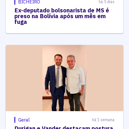
BICHEIRO
há 5 dias
Ex-deputado bolsonarista de MS é
preso na Bolívia após um mês em
fuga
Geral
há 1 semana
Durigan e Vander destacam postura