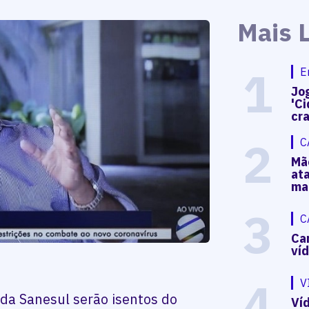
Mais 
1
E
Jog
'Ci
cr
2
C
Mã
at
ma
3
C
Ca
ví
4
V
da Sanesul serão isentos do
Víd