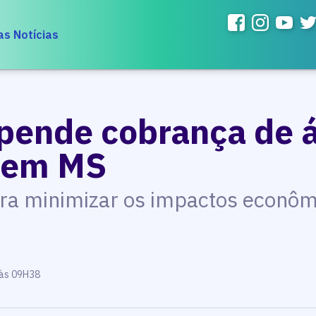
as Notícias
pende cobrança de 
 em MS
ra minimizar os impactos econô
 às 09H38