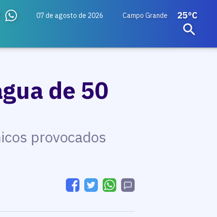
25ºC
07 de agosto de 2026
Campo Grande
água de 50
micos provocados