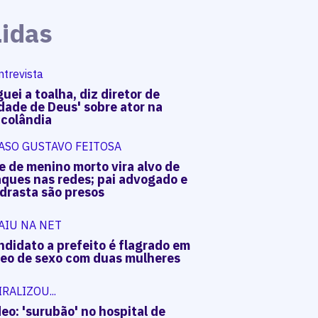
Lidas
ntrevista
uei a toalha, diz diretor de
dade de Deus' sobre ator na
acolândia
ASO GUSTAVO FEITOSA
e de menino morto vira alvo de
aques nas redes; pai advogado e
drasta são presos
AIU NA NET
ndidato a prefeito é flagrado em
deo de sexo com duas mulheres
IRALIZOU...
eo: 'surubão' no hospital de