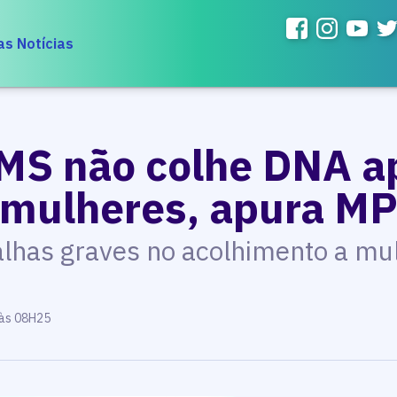
as Notícias
 MS não colhe DNA a
a mulheres, apura M
alhas graves no acolhimento a mu
 às 08H25