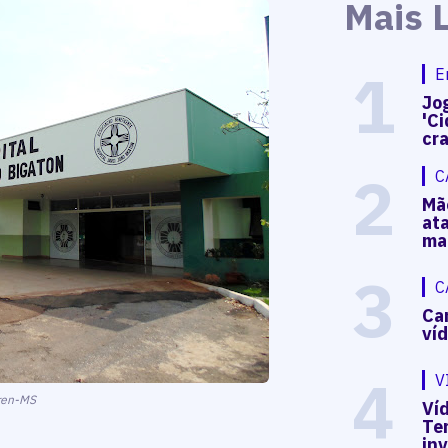
Mais 
1
E
Jog
'Ci
cr
2
C
Mã
at
ma
3
C
Ca
ví
4
V
ren-MS
Víd
Te
in