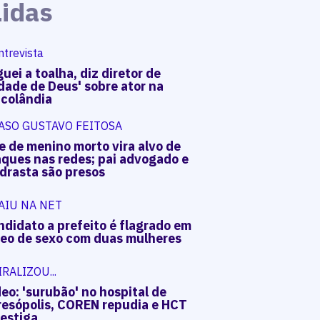
Lidas
ntrevista
uei a toalha, diz diretor de
dade de Deus' sobre ator na
acolândia
ASO GUSTAVO FEITOSA
e de menino morto vira alvo de
aques nas redes; pai advogado e
drasta são presos
AIU NA NET
ndidato a prefeito é flagrado em
deo de sexo com duas mulheres
IRALIZOU...
eo: 'surubão' no hospital de
resópolis, COREN repudia e HCT
vestiga