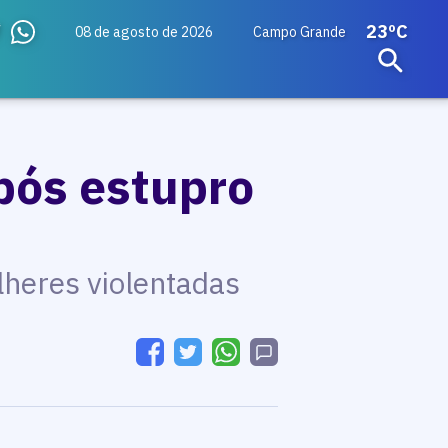
23ºC
08 de agosto de 2026
Campo Grande
pós estupro
P
lheres violentadas