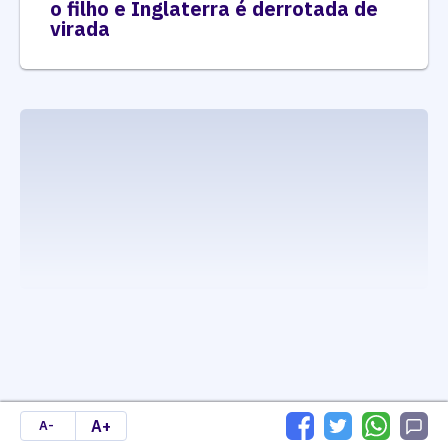
o filho e Inglaterra é derrotada de
virada
executando carrega_noticias_json()
A+
A-