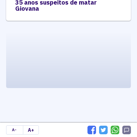
35 anos suspeitos de matar
Giovana
executando carrega_noticias_json()
A+
A-