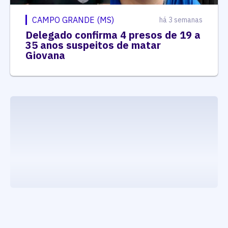
CAMPO GRANDE (MS)
há 3 semanas
Delegado confirma 4 presos de 19 a
35 anos suspeitos de matar
Giovana
executando carrega_noticias_json()