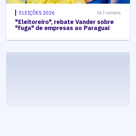
ELEIÇÕES 2026
há 1 semana
"Eleitoreiro", rebate Vander sobre
"fuga" de empresas ao Paraguai
executando carrega_noticias_json()