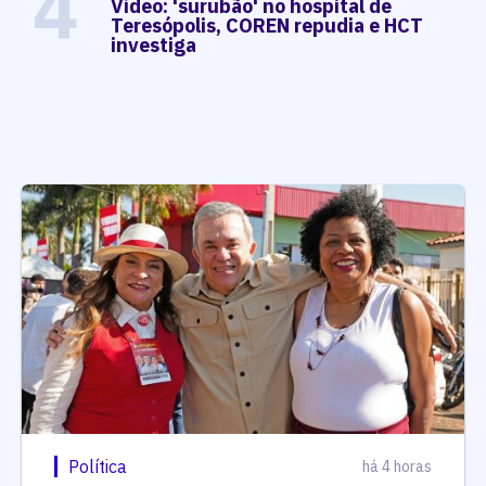
4
Vídeo: 'surubão' no hospital de
Teresópolis, COREN repudia e HCT
investiga
Política
há 4 horas