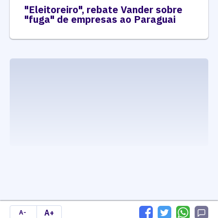
"Eleitoreiro", rebate Vander sobre
"fuga" de empresas ao Paraguai
executando carrega_noticias_json()
A+
A-