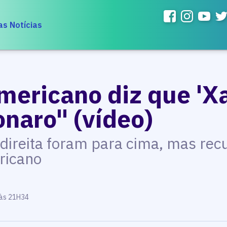
as Notícias
mericano diz que '
onaro" (vídeo)
 direita foram para cima, mas r
ricano
 às 21H34