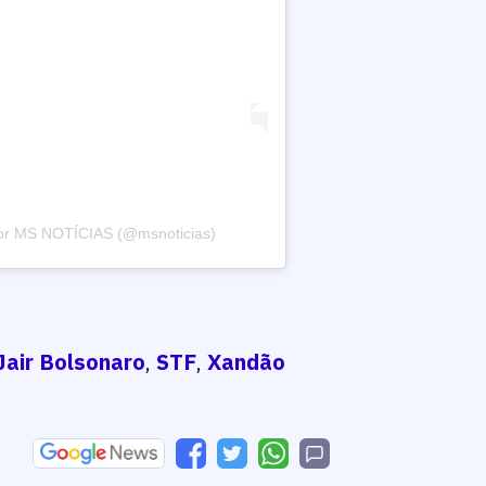
or MS NOTÍCIAS (@msnoticias)
Jair Bolsonaro
,
STF
,
Xandão