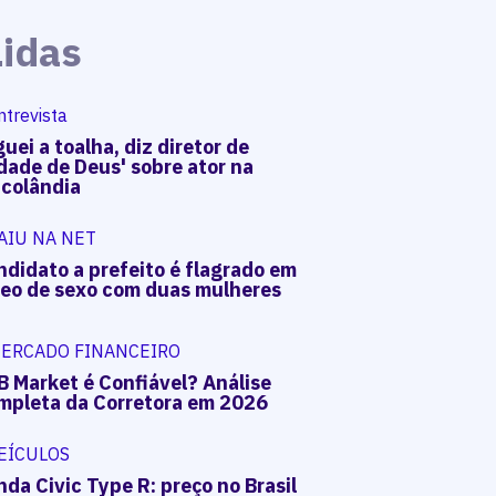
Lidas
ntrevista
uei a toalha, diz diretor de
dade de Deus' sobre ator na
acolândia
AIU NA NET
ndidato a prefeito é flagrado em
deo de sexo com duas mulheres
ERCADO FINANCEIRO
B Market é Confiável? Análise
mpleta da Corretora em 2026
EÍCULOS
da Civic Type R: preço no Brasil