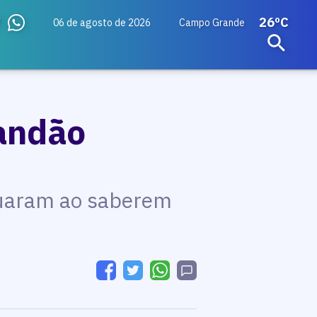
26ºC
06 de agosto de 2026
Campo Grande
Xandão
ecuaram ao saberem