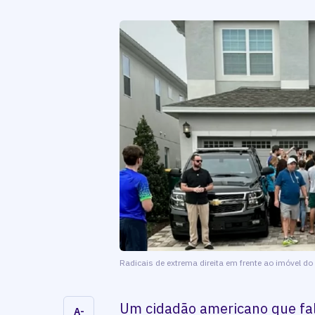
Radicais de extrema direita em frente ao imóvel d
Um cidadão americano que fal
A-