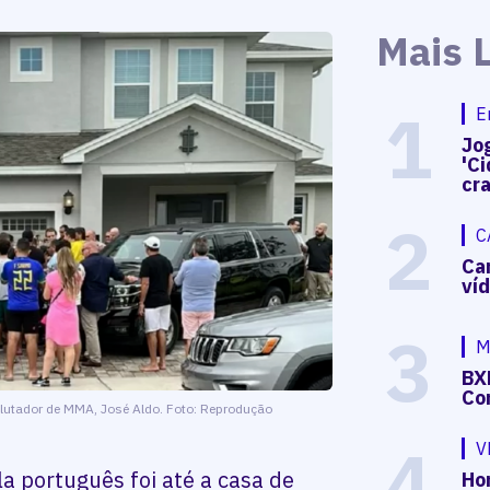
Mais 
1
E
Jog
'Ci
cr
2
C
Ca
ví
3
M
BX
Co
o lutador de MMA, José Aldo. Foto: Reprodução
4
V
a português foi até a casa de
Hon