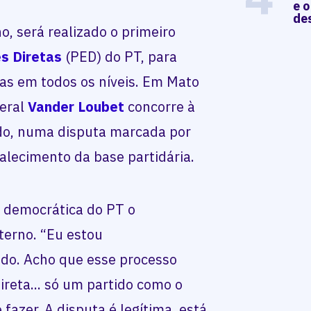
e o
de
o, será realizado o primeiro
s Diretas
(PED) do PT, para
ias em todos os níveis. Em Mato
deral
Vander Loubet
concorre à
ido, numa disputa marcada por
alecimento da base partidária.
ca democrática do PT o
terno. “Eu estou
do. Acho que esse processo
ireta... só um partido como o
fazer. A disputa é legítima, está