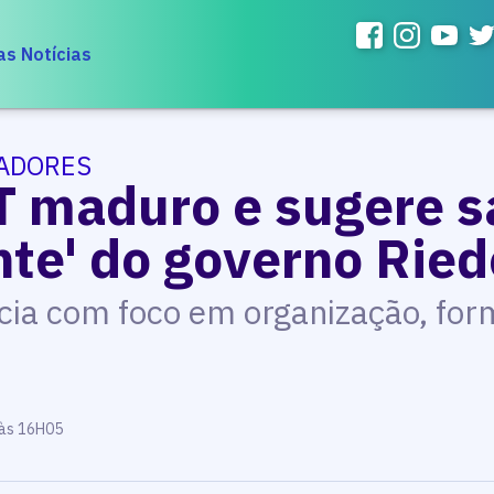
as Notícias
HADORES
T maduro e sugere sa
nte' do governo Ried
ncia com foco em organização, fo
 às 16H05