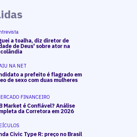
Lidas
ntrevista
uei a toalha, diz diretor de
dade de Deus' sobre ator na
acolândia
AIU NA NET
ndidato a prefeito é flagrado em
deo de sexo com duas mulheres
ERCADO FINANCEIRO
B Market é Confiável? Análise
mpleta da Corretora em 2026
EÍCULOS
da Civic Type R: preço no Brasil