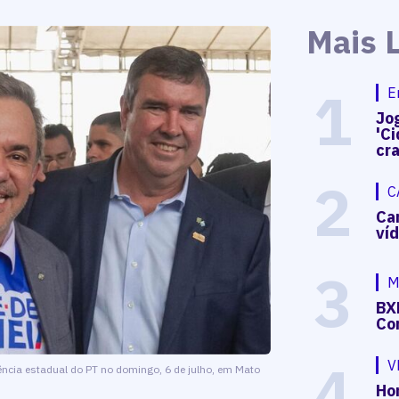
Mais 
1
E
Jog
'Ci
cr
2
C
Ca
ví
3
M
BX
Co
4
V
ência estadual do PT no domingo, 6 de julho, em Mato
Hon