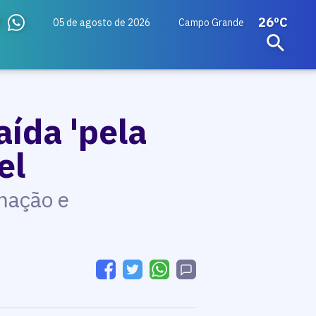
26ºC
05 de agosto de 2026
Campo Grande
ída 'pela
el
rmação e