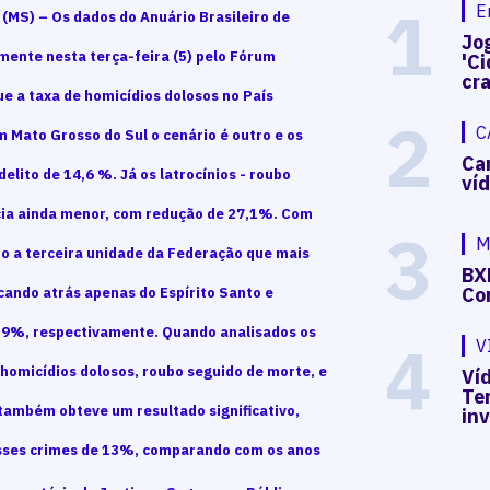
1
E
MS) – Os dados do Anuário Brasileiro de
Jog
lmente nesta terça-feira (5) pelo Fórum
'Ci
cr
e a taxa de homicídios dolosos no País
2
C
 Mato Grosso do Sul o cenário é outro e os
Ca
elito de 14,6 %. Já os latrocínios - roubo
ví
cia ainda menor, com redução de 27,1%.
Com
3
M
mo a terceira unidade da Federação que mais
BX
Co
ficando atrás apenas do Espírito Santo e
,9%, respectivamente. Quando analisados os
4
V
 homicídios dolosos, roubo seguido de morte, e
Víd
Te
 também obteve um resultado significativo,
in
esses crimes de 13%, comparando com os anos