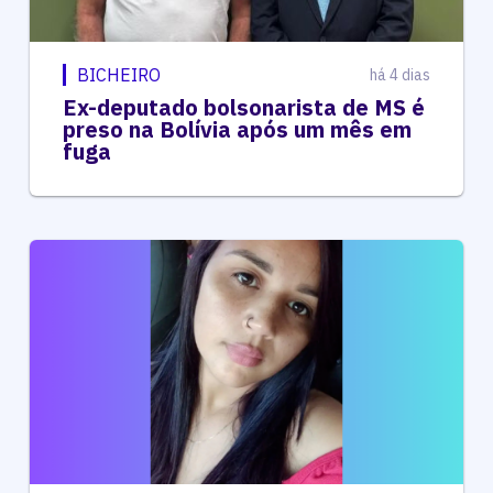
BICHEIRO
há 4 dias
Ex-deputado bolsonarista de MS é
preso na Bolívia após um mês em
fuga