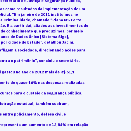
 secretário de Justiça e Segurança Pública,
tidos como resultados da implementação de um
licial. “Em janeiro de 2011 instituímos no
da Criminalidade, chamado “Plano MS Forte
. E a partir daí, aliados aos investimentos do
o do conhecimento que produzimos, por meio
Banco de Dados Único [Sistema Sigo],
por cidade do Estado”, detalhou Jacini.
afligem a sociedade, direcionando ações para
ntra o patrimônio”, concluiu o secretário.
 gastou no ano de 2012 mais de R$ 61,1
mento de quase 16% nas despesas realizadas
ecursos para o custeio da segurança pública,
nistração estadual, também subiram,
 entre policiamento, defesa civil e
e representa um aumento de 12,84% em relação