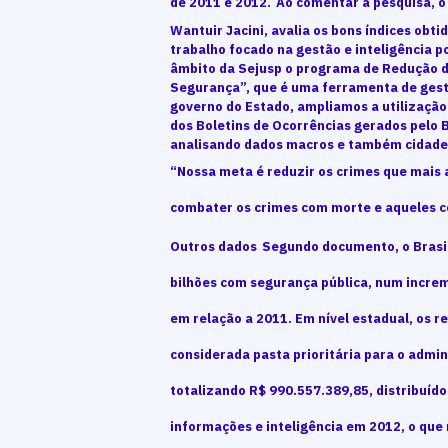
de 2011 e 2012.
Ao comentar a pesquisa, o
Wantuir Jacini, avalia os bons índices ob
trabalho focado na gestão e inteligência po
âmbito da Sejusp o programa de Redução 
Segurança”, que é uma ferramenta de gestão
governo do Estado, ampliamos a utilizaçã
dos Boletins de Ocorrências gerados pelo 
analisando dados macros e também cidade 
“Nossa meta é reduzir os crimes que mais 
combater os crimes com morte e aqueles co
Outros dados
Segundo documento, o Brasil
bilhões com segurança pública, num incre
em relação a 2011. Em nível estadual, os r
considerada pasta prioritária para o admi
totalizando R$ 990.557.389,85, distribuídos
informações e inteligência em 2012, o qu