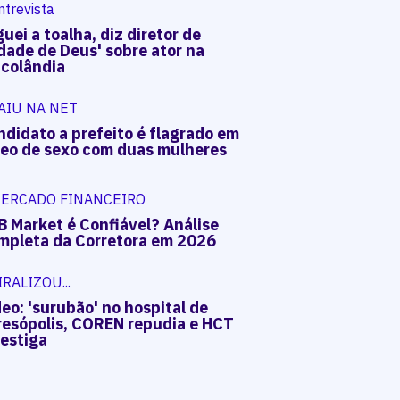
ntrevista
uei a toalha, diz diretor de
dade de Deus' sobre ator na
acolândia
AIU NA NET
ndidato a prefeito é flagrado em
deo de sexo com duas mulheres
ERCADO FINANCEIRO
B Market é Confiável? Análise
mpleta da Corretora em 2026
IRALIZOU...
eo: 'surubão' no hospital de
resópolis, COREN repudia e HCT
vestiga