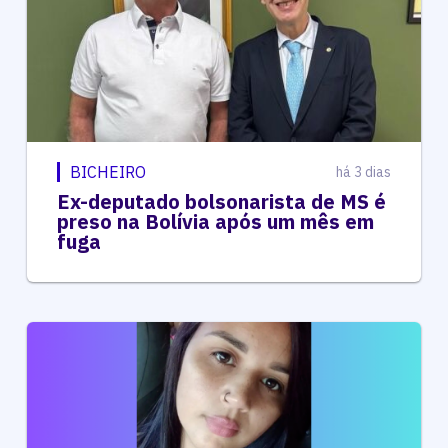
BICHEIRO
há 3 dias
Ex-deputado bolsonarista de MS é
preso na Bolívia após um mês em
fuga