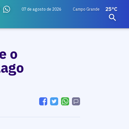
25ºC
07 de agosto de 2026
Campo Grande
e o
lago