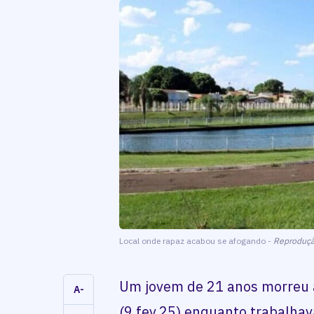
Local onde rapaz acabou se afogando -
Reproduçã
Um jovem de 21 anos morreu 
A-
(9.fev.25) enquanto trabalha