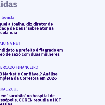
Lidas
ntrevista
uei a toalha, diz diretor de
dade de Deus' sobre ator na
acolândia
AIU NA NET
ndidato a prefeito é flagrado em
deo de sexo com duas mulheres
ERCADO FINANCEIRO
B Market é Confiável? Análise
mpleta da Corretora em 2026
IRALIZOU...
eo: 'surubão' no hospital de
resópolis, COREN repudia e HCT
vestiga