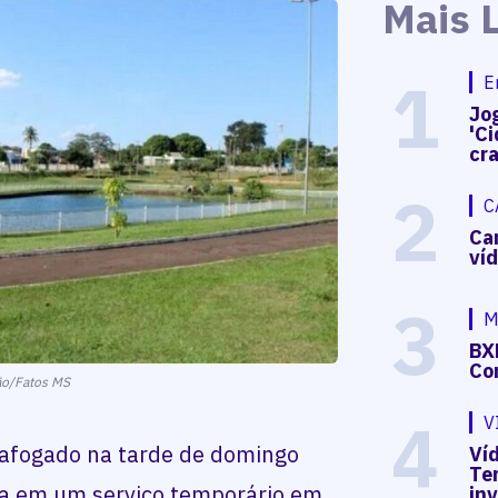
Mais 
1
E
Jog
'Ci
cr
2
C
Ca
ví
3
M
BX
Co
o/Fatos MS
4
V
afogado na tarde de domingo
Víd
Te
va em um serviço temporário em
in