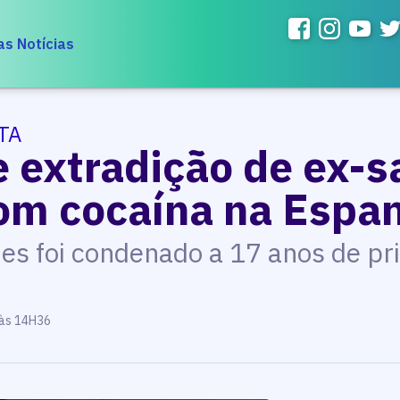
as Notícias
TA
e extradição de ex-s
om cocaína na Espa
es foi condenado a 17 anos de pr
 às 14H36