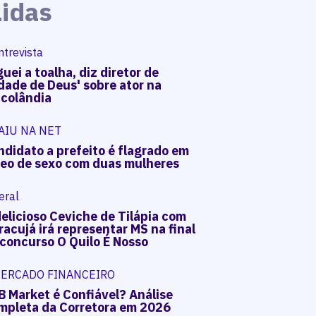
Lidas
ntrevista
uei a toalha, diz diretor de
dade de Deus' sobre ator na
acolândia
AIU NA NET
ndidato a prefeito é flagrado em
deo de sexo com duas mulheres
eral
elicioso Ceviche de Tilápia com
acujá irá representar MS na final
 concurso O Quilo É Nosso
ERCADO FINANCEIRO
B Market é Confiável? Análise
mpleta da Corretora em 2026