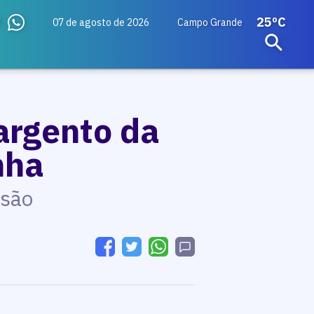
25ºC
07 de agosto de 2026
Campo Grande
argento da
nha
isão