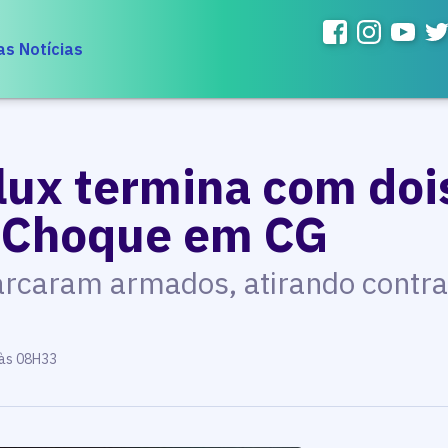
as Notícias
lux termina com doi
o Choque em CG
caram armados, atirando contra 
 às 08H33