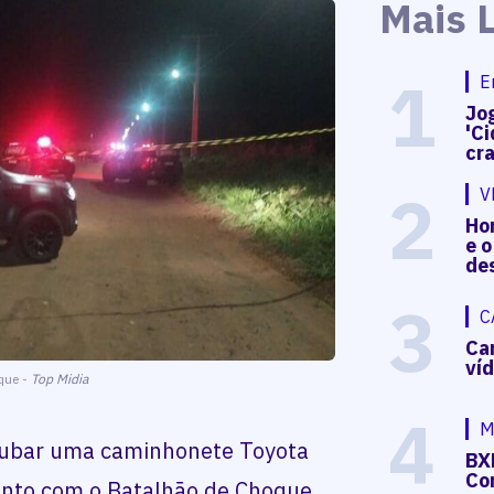
Mais 
1
E
Jog
'Ci
cr
2
V
Hon
e o
de
3
C
Ca
ví
que -
Top Midia
4
M
roubar uma caminhonete Toyota
BX
Co
onto com o Batalhão de Choque