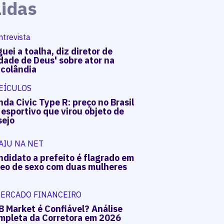
Lidas
ntrevista
uei a toalha, diz diretor de
dade de Deus' sobre ator na
acolândia
EÍCULOS
da Civic Type R: preço no Brasil
 esportivo que virou objeto de
sejo
AIU NA NET
ndidato a prefeito é flagrado em
deo de sexo com duas mulheres
ERCADO FINANCEIRO
B Market é Confiável? Análise
mpleta da Corretora em 2026