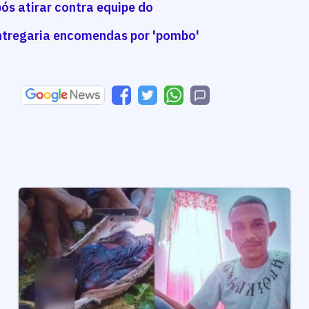
ós atirar contra equipe do
entregaria encomendas por 'pombo'