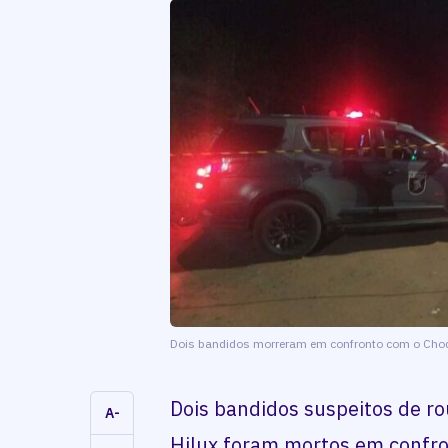
Dois bandidos morreram em confronto com o Cho
Dois bandidos suspeitos de 
A-
Hilux foram mortos em confr