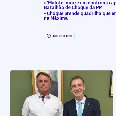
• 'Malote' morre em confronto ap
Batalhão de Choque da PM
• Choque prende quadrilha que 
na Máxima
Reportar Erro