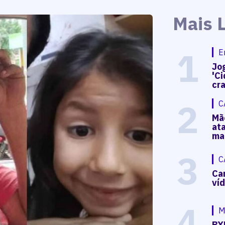
Mais 
1
E
Jog
'Ci
cr
2
C
Mã
at
ma
3
C
Ca
ví
4
M
BX