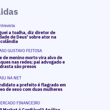
Lidas
ntrevista
uei a toalha, diz diretor de
dade de Deus' sobre ator na
acolândia
ASO GUSTAVO FEITOSA
e de menino morto vira alvo de
aques nas redes; pai advogado e
drasta são presos
AIU NA NET
ndidato a prefeito é flagrado em
deo de sexo com duas mulheres
ERCADO FINANCEIRO
B Market é Confiável? Análise