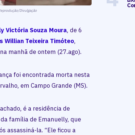
Co
eprodução/Divulgação
y Victória Souza Moura
, de 6
 Willian Teixeira Timóteo
,
, na manhã de ontem (27.ago).
riança foi encontrada morta nesta
 Carvalho, em Campo Grande (MS).
 achado, é a residência de
 da família de Emanuelly, que
ós assassiná-la. “Ele ficou a