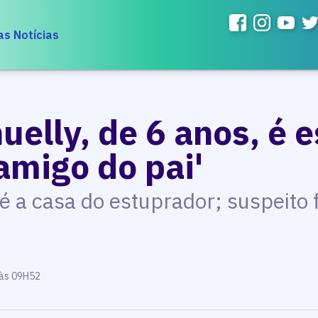
as Notícias
elly, de 6 anos, é 
amigo do pai'
té a casa do estuprador; suspeito 
 às 09H52