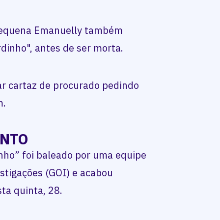
a pequena Emanuelly também
rdinho", antes de ser morta.
gar cartaz de procurado pedindo
m.
ONTO
inho” foi baleado por uma equipe
stigações (GOI) e acabou
a quinta, 28.