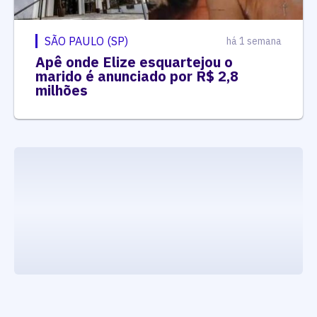
SÃO PAULO (SP)
há 1 semana
Apê onde Elize esquartejou o
marido é anunciado por R$ 2,8
milhões
executando carrega_noticias_json()