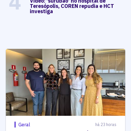
4
Vídeo: 'surubão' no hospital de
Teresópolis, COREN repudia e HCT
investiga
Geral
há 23 horas