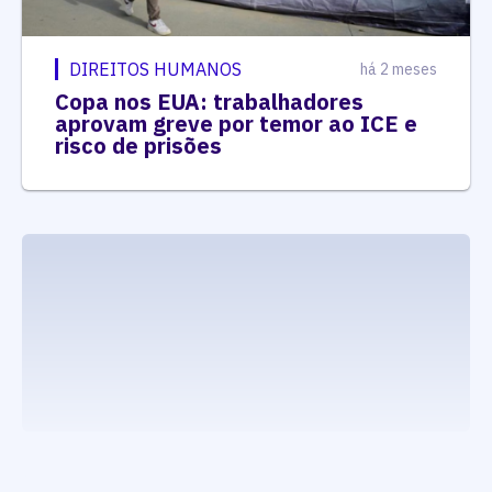
DIREITOS HUMANOS
há 2 meses
Copa nos EUA: trabalhadores
aprovam greve por temor ao ICE e
risco de prisões
executando carrega_noticias_json()