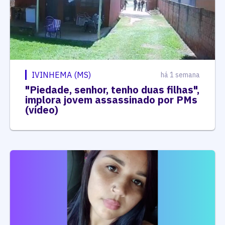
IVINHEMA (MS)
há 1 semana
"Piedade, senhor, tenho duas filhas",
implora jovem assassinado por PMs
(vídeo)