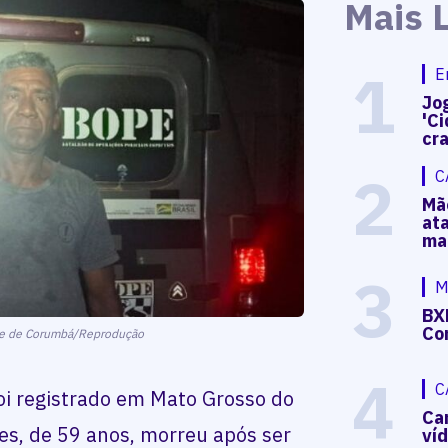
Mais 
1
E
Jog
'Ci
cr
2
C
Mã
at
ma
3
M
BX
Co
ine de Corumbá/Reprodução
4
C
oi registrado em Mato Grosso do
Ca
nes, de 59 anos, morreu após ser
ví