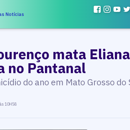
as Notícias
Lourenço mata Elian
a no Pantanal
nicídio do ano em Mato Grosso do 
 às 10H58