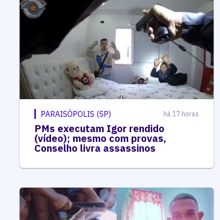
PARAISÓPOLIS (SP)
há 17 horas
PMs executam Igor rendido
(vídeo); mesmo com provas,
Conselho livra assassinos