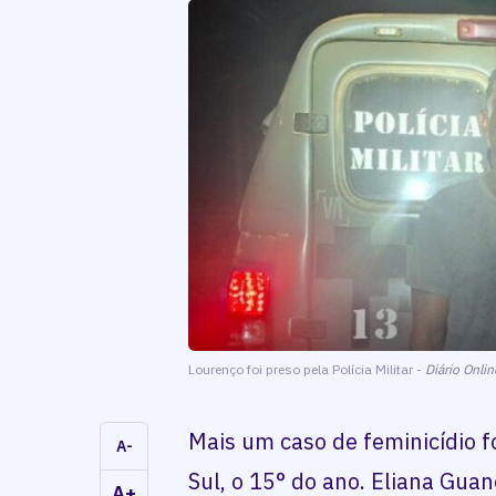
Lourenço foi preso pela Polícia Militar -
Diário Onl
Mais um caso de feminicídio f
A-
Sul, o 15° do ano. Eliana Gua
A+