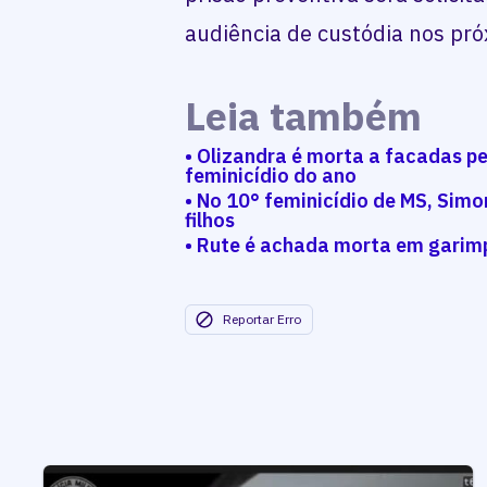
audiência de custódia nos pró
Leia também
• Olizandra é morta a facadas p
feminicídio do ano
• No 10° feminicídio de MS, Simo
filhos
• Rute é achada morta em garimp
Reportar Erro