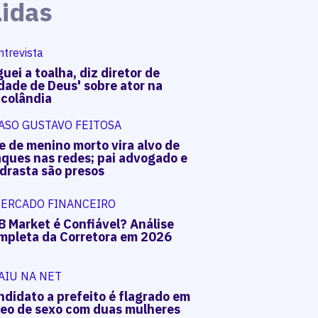
Lidas
ntrevista
uei a toalha, diz diretor de
dade de Deus' sobre ator na
acolândia
ASO GUSTAVO FEITOSA
e de menino morto vira alvo de
aques nas redes; pai advogado e
drasta são presos
ERCADO FINANCEIRO
B Market é Confiável? Análise
mpleta da Corretora em 2026
AIU NA NET
ndidato a prefeito é flagrado em
deo de sexo com duas mulheres