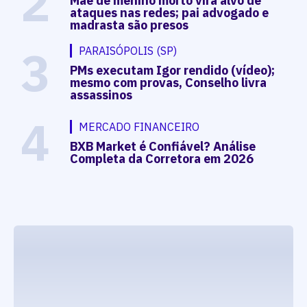
2
Mãe de menino morto vira alvo de
ataques nas redes; pai advogado e
madrasta são presos
3
PARAISÓPOLIS (SP)
PMs executam Igor rendido (vídeo);
mesmo com provas, Conselho livra
assassinos
4
MERCADO FINANCEIRO
BXB Market é Confiável? Análise
Completa da Corretora em 2026