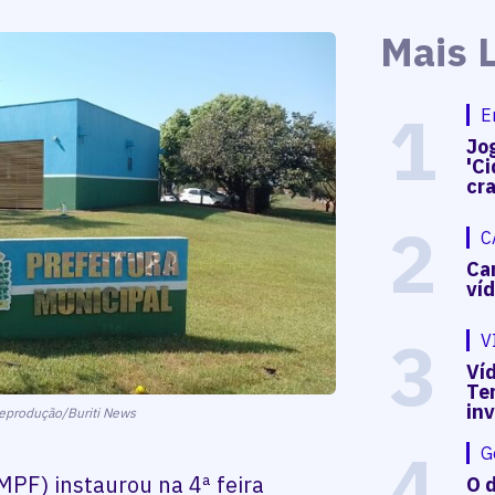
Mais 
1
E
Jog
'Ci
cr
2
C
Ca
ví
3
V
Víd
Te
in
eprodução/Buriti News
4
G
MPF) instaurou na 4ª feira
O d