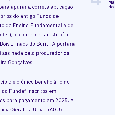
Mar
 para apurar a correta aplicação
do
órios do antigo Fundo de
o do Ensino Fundamental e de
ndef), atualmente substituído
ois Irmãos do Buriti. A portaria
oi assinada pelo procurador da
eira Gonçalves
pio é o único beneficiário no
s do Fundef inscritos em
tos para pagamento em 2025. A
cacia-Geral da União (AGU)