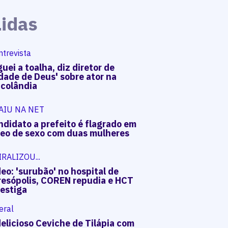
Lidas
ntrevista
uei a toalha, diz diretor de
dade de Deus' sobre ator na
acolândia
AIU NA NET
ndidato a prefeito é flagrado em
deo de sexo com duas mulheres
IRALIZOU...
eo: 'surubão' no hospital de
resópolis, COREN repudia e HCT
vestiga
eral
elicioso Ceviche de Tilápia com