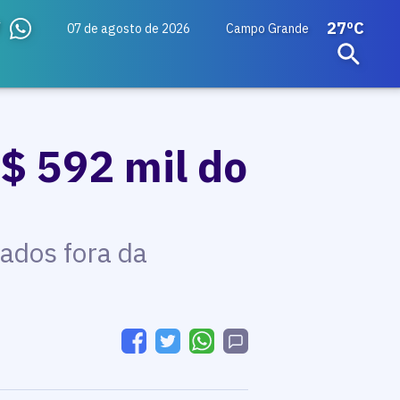
27ºC
07 de agosto de 2026
Campo Grande
R$ 592 mil do
i
cados fora da