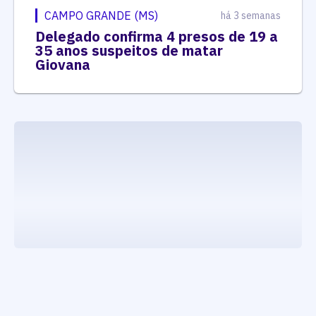
CAMPO GRANDE (MS)
há 3 semanas
Delegado confirma 4 presos de 19 a
35 anos suspeitos de matar
Giovana
executando carrega_noticias_json()