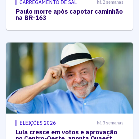
CARREGAMENTO DE SAL
há 2 semanas
Paulo morre após capotar caminhão
na BR-163
ELEIÇÕES 2026
há 3 semanas
Lula cresce em votos e aprovação
no Centro-Oeste, aponta Quaest