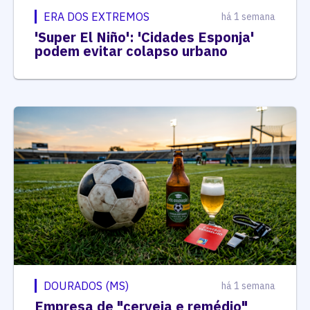
ERA DOS EXTREMOS
há 1 semana
'Super El Niño': 'Cidades Esponja'
podem evitar colapso urbano
DOURADOS (MS)
há 1 semana
Empresa de "cerveja e remédio"