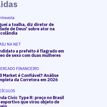
Lidas
ntrevista
uei a toalha, diz diretor de
dade de Deus' sobre ator na
acolândia
AIU NA NET
ndidato a prefeito é flagrado em
deo de sexo com duas mulheres
ERCADO FINANCEIRO
B Market é Confiável? Análise
mpleta da Corretora em 2026
EÍCULOS
da Civic Type R: preço no Brasil
 esportivo que virou objeto de
sejo