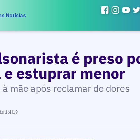
as Notícias
sonarista é preso p
a e estuprar menor
o à mãe após reclamar de dores
 às 16H19