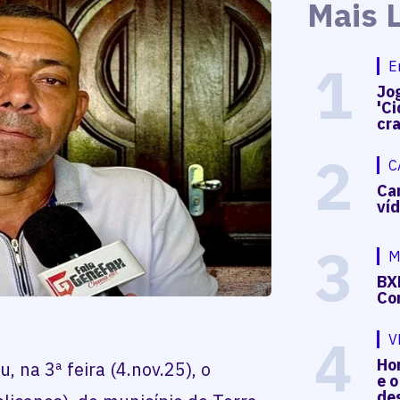
Mais 
1
E
Jog
'Ci
cr
2
C
Ca
ví
3
M
BX
Co
4
V
Hon
u, na 3ª feira (4.nov.25), o
e o
de