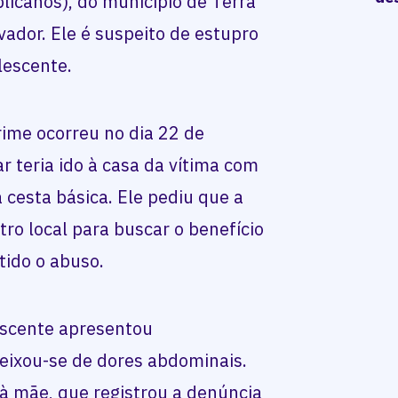
licanos), do município de Terra
vador. Ele é suspeito de estupro
lescente.
rime ocorreu no dia 22 de
 teria ido à casa da vítima com
a cesta básica. Ele pediu que a
ro local para buscar o benefício
tido o abuso.
lescente apresentou
eixou-se de dores abdominais.
 à mãe, que registrou a denúncia