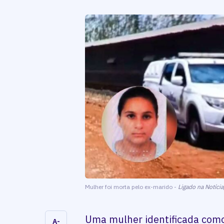
Mulher foi morta pelo ex-marido -
Ligado na Notíci
Uma mulher identificada como
A-