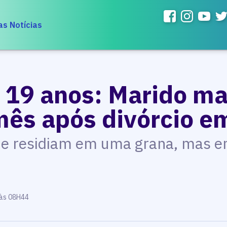
as Notícias
 19 anos: Marido ma
ês após divórcio e
e residiam em uma grana, mas e
 às 08H44