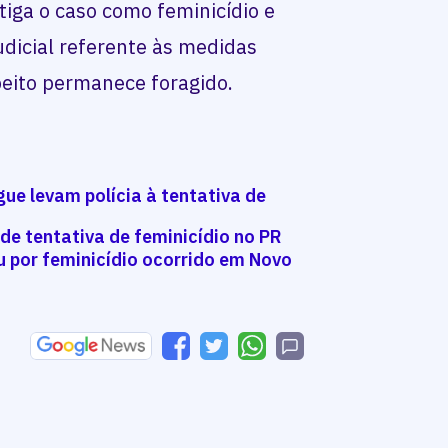
stiga o caso como feminicídio e
dicial referente às medidas
peito permanece foragido.
gue levam polícia à tentativa de
de tentativa de feminicídio no PR
 por feminicídio ocorrido em Novo