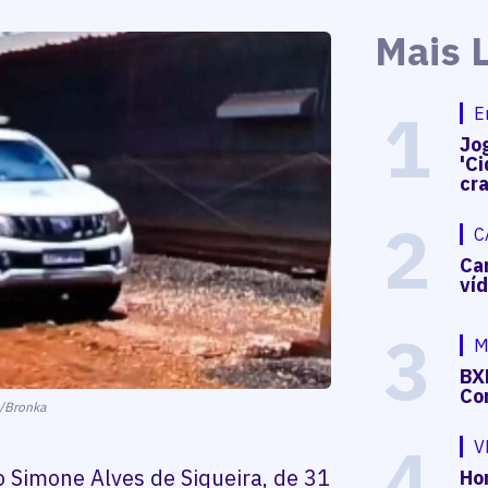
Mais 
1
E
Jog
'Ci
cr
2
C
Ca
ví
3
M
BX
Co
a/Bronka
4
V
 Simone Alves de Siqueira, de 31
Hon