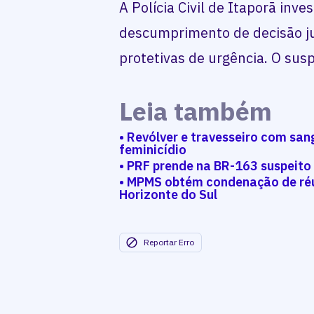
A Polícia Civil de Itaporã inve
descumprimento de decisão ju
protetivas de urgência. O sus
Leia também
• Revólver e travesseiro com san
feminicídio
• PRF prende na BR-163 suspeito 
• MPMS obtém condenação de réu
Horizonte do Sul
Reportar Erro