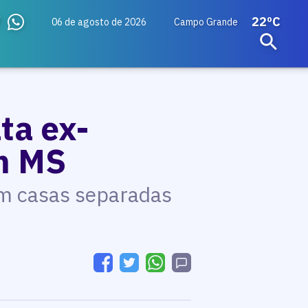
22ºC
06 de agosto de 2026
Campo Grande
ta ex-
m MS
m casas separadas