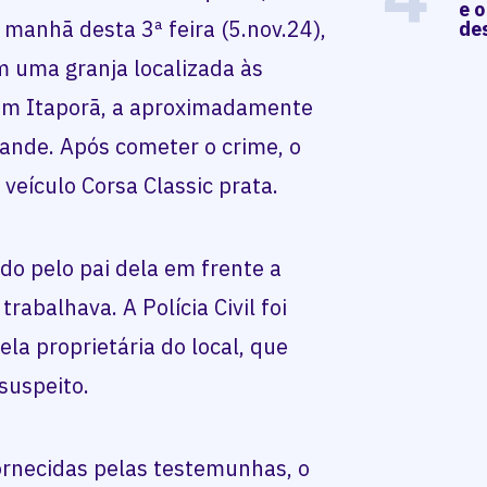
e o
a manhã desta 3ª feira (5.nov.24),
de
m uma granja localizada às
em Itaporã, a aproximadamente
nde. Após cometer o crime, o
veículo Corsa Classic prata.
ado pelo pai dela em frente a
abalhava. A Polícia Civil foi
la proprietária do local, que
 suspeito.
rnecidas pelas testemunhas, o