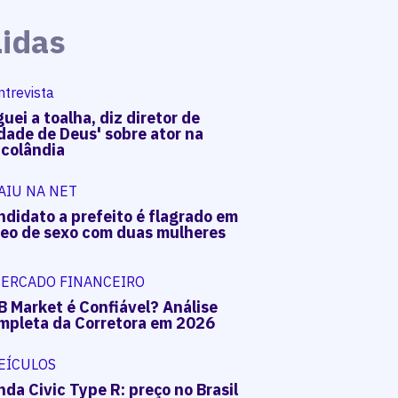
Lidas
ntrevista
uei a toalha, diz diretor de
dade de Deus' sobre ator na
acolândia
AIU NA NET
ndidato a prefeito é flagrado em
deo de sexo com duas mulheres
ERCADO FINANCEIRO
B Market é Confiável? Análise
mpleta da Corretora em 2026
EÍCULOS
da Civic Type R: preço no Brasil