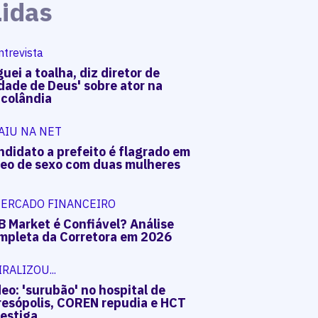
Lidas
ntrevista
uei a toalha, diz diretor de
dade de Deus' sobre ator na
acolândia
AIU NA NET
ndidato a prefeito é flagrado em
deo de sexo com duas mulheres
ERCADO FINANCEIRO
B Market é Confiável? Análise
mpleta da Corretora em 2026
IRALIZOU...
eo: 'surubão' no hospital de
resópolis, COREN repudia e HCT
vestiga