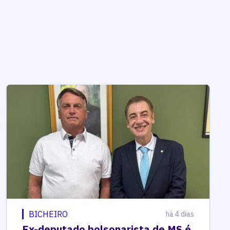
BICHEIRO
há 4 dias
Ex-deputado bolsonarista de MS é