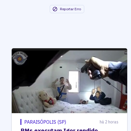
Reportar Erro
PARAISÓPOLIS (SP)
há 2 horas
PMs executam Igor rendido