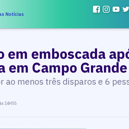
as Notícias
o em emboscada apó
a em Campo Grande
por ao menos três disparos e 6 pe
 às 14H55