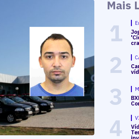
Mais 
1
E
Jog
'Ci
cr
2
C
Ca
ví
3
M
BX
Co
4
V
Víd
Te
in